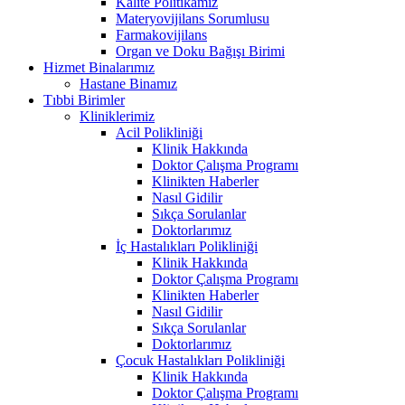
Kalite Politikamız
Materyovijilans Sorumlusu
Farmakovijilans
Organ ve Doku Bağışı Birimi
Hizmet Binalarımız
Hastane Binamız
Tıbbi Birimler
Kliniklerimiz
Acil Polikliniği
Klinik Hakkında
Doktor Çalışma Programı
Klinikten Haberler
Nasıl Gidilir
Sıkça Sorulanlar
Doktorlarımız
İç Hastalıkları Polikliniği
Klinik Hakkında
Doktor Çalışma Programı
Klinikten Haberler
Nasıl Gidilir
Sıkça Sorulanlar
Doktorlarımız
Çocuk Hastalıkları Polikliniği
Klinik Hakkında
Doktor Çalışma Programı