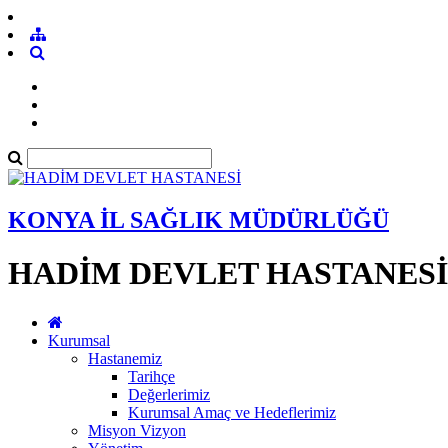
KONYA İL SAĞLIK MÜDÜRLÜĞÜ
HADİM DEVLET HASTANESİ
Kurumsal
Hastanemiz
Tarihçe
Değerlerimiz
Kurumsal Amaç ve Hedeflerimiz
Misyon Vizyon