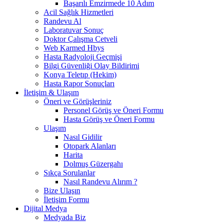
Başarılı Emzirmede 10 Adım
Acil Sağlık Hizmetleri
Randevu Al
Laboratuvar Sonuç
Doktor Çalışma Cetveli
Web Karmed Hbys
Hasta Radyoloji Geçmişi
Bilgi Güvenliği Olay Bildirimi
Konya Teletıp (Hekim)
Hasta Rapor Sonuçları
İletişim & Ulaşım
Öneri ve Görüşleriniz
Personel Görüş ve Öneri Formu
Hasta Görüş ve Öneri Formu
Ulaşım
Nasıl Gidilir
Otopark Alanları
Harita
Dolmuş Güzergahı
Sıkça Sorulanlar
Nasıl Randevu Alırım ?
Bize Ulaşın
İletişim Formu
Dijital Medya
Medyada Biz