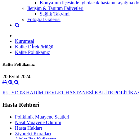
Konya’nın ilçesinde iyi olacak hastanın ayağına dok
İletişim & Tanıtım Faliyetleri
Sağlık Takvimi
Fotoğraf Galerisi
Kurumsal
Kalite Dİrektörlüğü
Kalite Politikamız
Kalite Politikamız
20 Eylül 2024
KU.YD.08 HADİM DEVLET HASTANESİ KALİTE POLİTİKASI
Hasta Rehberi
Poliklinik Muayene Saatleri
Nasıl Muayene Olurum
Hasta Hakları
Ziyaretçi Kuralları