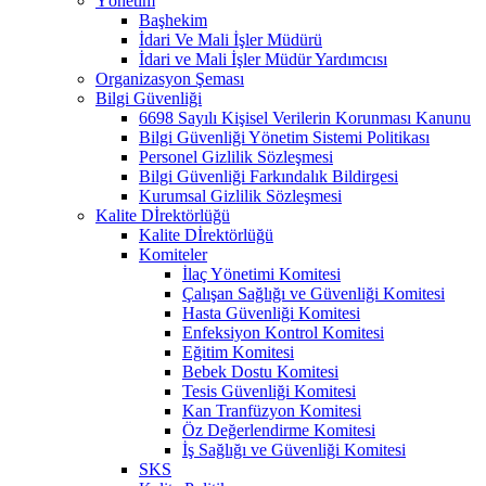
Yönetim
Başhekim
İdari Ve Mali İşler Müdürü
İdari ve Mali İşler Müdür Yardımcısı
Organizasyon Şeması
Bilgi Güvenliği
6698 Sayılı Kişisel Verilerin Korunması Kanunu
Bilgi Güvenliği Yönetim Sistemi Politikası
Personel Gizlilik Sözleşmesi
Bilgi Güvenliği Farkındalık Bildirgesi
Kurumsal Gizlilik Sözleşmesi
Kalite Dİrektörlüğü
Kalite Dİrektörlüğü
Komiteler
İlaç Yönetimi Komitesi
Çalışan Sağlığı ve Güvenliği Komitesi
Hasta Güvenliği Komitesi
Enfeksiyon Kontrol Komitesi
Eğitim Komitesi
Bebek Dostu Komitesi
Tesis Güvenliği Komitesi
Kan Tranfüzyon Komitesi
Öz Değerlendirme Komitesi
İş Sağlığı ve Güvenliği Komitesi
SKS