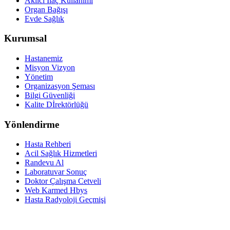
Akılcı İlaç Kullanımı
Organ Bağışı
Evde Sağlık
Kurumsal
Hastanemiz
Misyon Vizyon
Yönetim
Organizasyon Şeması
Bilgi Güvenliği
Kalite Dİrektörlüğü
Yönlendirme
Hasta Rehberi
Acil Sağlık Hizmetleri
Randevu Al
Laboratuvar Sonuç
Doktor Çalışma Cetveli
Web Karmed Hbys
Hasta Radyoloji Geçmişi