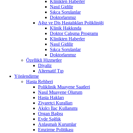
Klinikten Haberler
Nasıl Gidilir
Sıkça Sorulanlar
Doktorlarımız
Ağız ve Diş Hastalıkları Polikliniği
Klinik Hakkında
Doktor Çalışma Programı
Klinikten Haberler
Nasıl Gidilir
Sıkça Sorulanlar
Doktorlarımız
Özellikli Hizmetler
Diyaliz
Alternatif Tıp
Yönlendirme
Hasta Rehberi
Poliklinik Muayene Saatleri
Nasıl Muayene Olurum
Hasta Hakları
Ziyaretçi Kuralları
Akılcı İlaç Kullanımı
Organ Bağışı
Evde Sağlık
Anlaşmalı Kurumlar
Emzirme Politikası