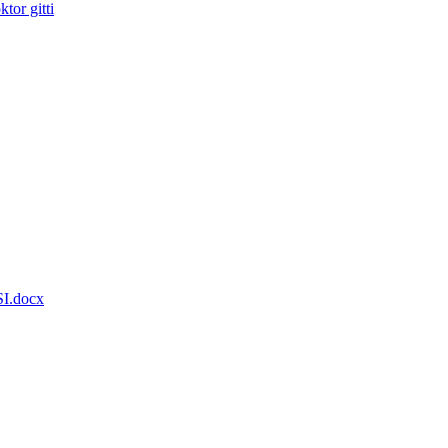
tor gitti
.docx