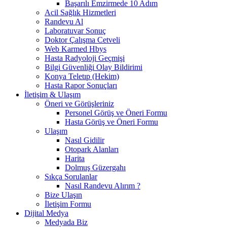
Başarılı Emzirmede 10 Adım
Acil Sağlık Hizmetleri
Randevu Al
Laboratuvar Sonuç
Doktor Çalışma Cetveli
Web Karmed Hbys
Hasta Radyoloji Geçmişi
Bilgi Güvenliği Olay Bildirimi
Konya Teletıp (Hekim)
Hasta Rapor Sonuçları
İletişim & Ulaşım
Öneri ve Görüşleriniz
Personel Görüş ve Öneri Formu
Hasta Görüş ve Öneri Formu
Ulaşım
Nasıl Gidilir
Otopark Alanları
Harita
Dolmuş Güzergahı
Sıkça Sorulanlar
Nasıl Randevu Alırım ?
Bize Ulaşın
İletişim Formu
Dijital Medya
Medyada Biz