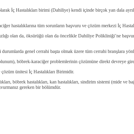
rak İç Hastalıkları birimi (Dahiliye) kendi içinde birçok yan dala ayrıl
aciğer hastalıklarına tüm sorunların başvuru ve çözüm merkezi İç Hastalık
sızlığı olan da, öksürüğü olan da öncelikle Dahiliye Polikliniği’ne başv
ği durumlarda genel cerrahi başta olmak üzere tüm cerrahi branşlara yön
olunum), böbrek-karaciğer problemlerinin çözümüne direkt devreye giren
 çözüm ünitesi İç Hastalıkları Birimidir.
arı, böbrek hastalıkları, kan hastalıkları, sindirim sistemi (mide ve bağ
başvurmanız gereken bir bölümdür.