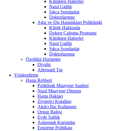
Klinikten Haberler
Nasıl Gidilir
Sıkça Sorulanlar
Doktorlarımız
Ağız ve Diş Hastalıkları Polikliniği
Klinik Hakkında
Doktor Çalışma Programı
Klinikten Haberler
Nasıl Gidilir
Sıkça Sorulanlar
Doktorlarımız
Özellikli Hizmetler
Diyaliz
Alternatif Tıp
Yönlendirme
Hasta Rehberi
Poliklinik Muayene Saatleri
Nasıl Muayene Olurum
Hasta Hakları
Ziyaretçi Kuralları
Akılcı İlaç Kullanımı
Organ Bağışı
Evde Sağlık
Anlaşmalı Kurumlar
Emzirme Politikası