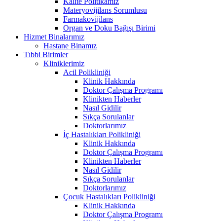
Kalite Politikamız
Materyovijilans Sorumlusu
Farmakovijilans
Organ ve Doku Bağışı Birimi
Hizmet Binalarımız
Hastane Binamız
Tıbbi Birimler
Kliniklerimiz
Acil Polikliniği
Klinik Hakkında
Doktor Çalışma Programı
Klinikten Haberler
Nasıl Gidilir
Sıkça Sorulanlar
Doktorlarımız
İç Hastalıkları Polikliniği
Klinik Hakkında
Doktor Çalışma Programı
Klinikten Haberler
Nasıl Gidilir
Sıkça Sorulanlar
Doktorlarımız
Çocuk Hastalıkları Polikliniği
Klinik Hakkında
Doktor Çalışma Programı