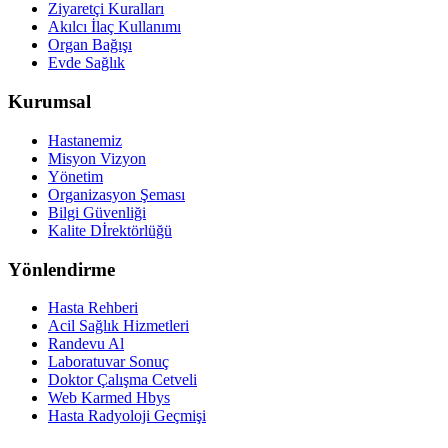
Ziyaretçi Kuralları
Akılcı İlaç Kullanımı
Organ Bağışı
Evde Sağlık
Kurumsal
Hastanemiz
Misyon Vizyon
Yönetim
Organizasyon Şeması
Bilgi Güvenliği
Kalite Dİrektörlüğü
Yönlendirme
Hasta Rehberi
Acil Sağlık Hizmetleri
Randevu Al
Laboratuvar Sonuç
Doktor Çalışma Cetveli
Web Karmed Hbys
Hasta Radyoloji Geçmişi