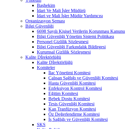
Yönetim
Başhekim
İdari Ve Mali İşler Müdürü
İdari ve Mali İşler Müdür Yardımcısı
Organizasyon Şeması
Bilgi Güvenliği
6698 Sayılı Kişisel Verilerin Korunması Kanunu
Bilgi Güvenliği Yönetim Sistemi Politikası
Personel Gizlilik Sözleşmesi
Bilgi Güvenliği Farkındalık Bildirgesi
Kurumsal Gizlilik Sözleşmesi
Kalite Dİrektörlüğü
Kalite Dİrektörlüğü
Komiteler
İlaç Yönetimi Komitesi
Çalışan Sağlığı ve Güvenliği Komitesi
Hasta Güvenliği Komitesi
Enfeksiyon Kontrol Komitesi
Eğitim Komitesi
Bebek Dostu Komitesi
Tesis Güvenliği Komitesi
Kan Tranfüzyon Komitesi
Öz Değerlendirme Komitesi
İş Sağlığı ve Güvenliği Komitesi
SKS