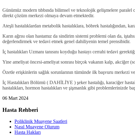
Günümüz modern tıbbında bilimsel ve teknolojik gelişmelere paralel ola
direkt çözüm merkezi olmaya devam etmektedir.
Ateşli hastalıklardan metabolik hastalıklara, böbrek hastalığından, kar
Karın ağrısı olan hastamız da sindirim sistemi problemi olan da, iştah
değerlendirmek ve tedavi etmek genel dahiliyenin temel prensibidir.
İç hastalıkları Uzmanı tanısını koyduğu hastayı cerrahi tedavi gerekti
Yine ameliyat öncesi-ameliyat sonrası birçok vakanın kalp, akciğer (s
Özetle erişkinlerin sağlık sorunlarının tümünde ilk başvuru merkezi ve
İç Hastalıkları Bölümü ( DAHİLİYE ) şeker hastalığı, karaciğer hastalıkl
hastalıkları, hormon hastalıkları ve şişmanlık gibi problemlerinizde 
06 Mart 2024
Hasta Rehberi
Poliklinik Muayene Saatleri
Nasıl Muayene Olurum
Hasta Hakları