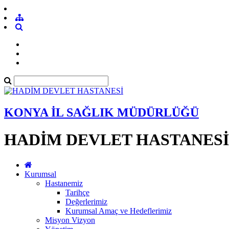
KONYA İL SAĞLIK MÜDÜRLÜĞÜ
HADİM DEVLET HASTANESİ
Kurumsal
Hastanemiz
Tarihçe
Değerlerimiz
Kurumsal Amaç ve Hedeflerimiz
Misyon Vizyon