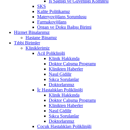
İş Sağlığı ve Güvenliği Komitesi
SKS
Kalite Politikamız
Materyovijilans Sorumlusu
Farmakovijilans
Organ ve Doku Bağışı Birimi
Hizmet Binalarımız
Hastane Binamız
Tıbbi Birimler
Kliniklerimiz
Acil Polikliniği
Klinik Hakkında
Doktor Çalışma Programı
Klinikten Haberler
Nasıl Gidilir
Sıkça Sorulanlar
Doktorlarımız
İç Hastalıkları Polikliniği
Klinik Hakkında
Doktor Çalışma Programı
Klinikten Haberler
Nasıl Gidilir
Sıkça Sorulanlar
Doktorlarımız
Çocuk Hastalıkları Polikliniği