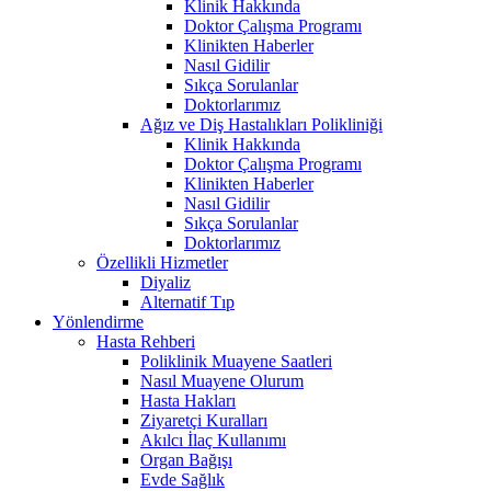
Klinik Hakkında
Doktor Çalışma Programı
Klinikten Haberler
Nasıl Gidilir
Sıkça Sorulanlar
Doktorlarımız
Ağız ve Diş Hastalıkları Polikliniği
Klinik Hakkında
Doktor Çalışma Programı
Klinikten Haberler
Nasıl Gidilir
Sıkça Sorulanlar
Doktorlarımız
Özellikli Hizmetler
Diyaliz
Alternatif Tıp
Yönlendirme
Hasta Rehberi
Poliklinik Muayene Saatleri
Nasıl Muayene Olurum
Hasta Hakları
Ziyaretçi Kuralları
Akılcı İlaç Kullanımı
Organ Bağışı
Evde Sağlık