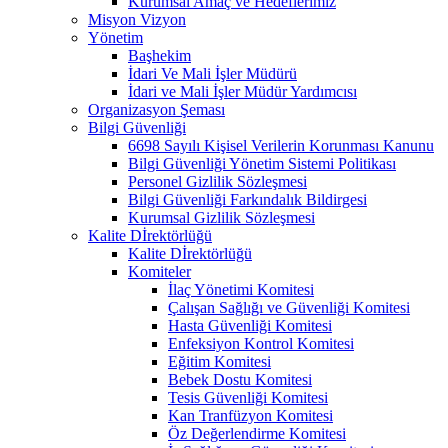
Kurumsal Amaç ve Hedeflerimiz
Misyon Vizyon
Yönetim
Başhekim
İdari Ve Mali İşler Müdürü
İdari ve Mali İşler Müdür Yardımcısı
Organizasyon Şeması
Bilgi Güvenliği
6698 Sayılı Kişisel Verilerin Korunması Kanunu
Bilgi Güvenliği Yönetim Sistemi Politikası
Personel Gizlilik Sözleşmesi
Bilgi Güvenliği Farkındalık Bildirgesi
Kurumsal Gizlilik Sözleşmesi
Kalite Dİrektörlüğü
Kalite Dİrektörlüğü
Komiteler
İlaç Yönetimi Komitesi
Çalışan Sağlığı ve Güvenliği Komitesi
Hasta Güvenliği Komitesi
Enfeksiyon Kontrol Komitesi
Eğitim Komitesi
Bebek Dostu Komitesi
Tesis Güvenliği Komitesi
Kan Tranfüzyon Komitesi
Öz Değerlendirme Komitesi