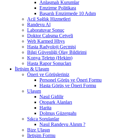
Anlaşmalı Kurumlar
Emzirme Politikası
Başarılı Emzirmede 10 Adım
Acil Sağlık Hizmetleri
Randevu Al
Laboratuvar Sonuç
Doktor Çalışma Cetveli
Web Karmed Hbys
Hasta Radyoloji Geçmişi
Bilgi Güvenliği Olay Bildirimi
Konya Teletıp (Hekim)
Hasta Rapor Sonuçları
İletişim & Ulaşım
Öneri ve Görüşleriniz
Personel Görüş ve Öneri Formu
Hasta Görüş ve Öneri Formu
Ulaşım
Nasıl Gidilir
Otopark Alanları
Harita
Dolmuş Güzergahı
Sıkça Sorulanlar
Nasıl Randevu Alırım ?
Bize Ulaşın
İletişim Formu