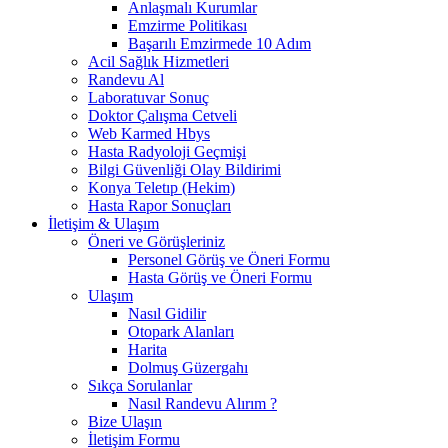
Anlaşmalı Kurumlar
Emzirme Politikası
Başarılı Emzirmede 10 Adım
Acil Sağlık Hizmetleri
Randevu Al
Laboratuvar Sonuç
Doktor Çalışma Cetveli
Web Karmed Hbys
Hasta Radyoloji Geçmişi
Bilgi Güvenliği Olay Bildirimi
Konya Teletıp (Hekim)
Hasta Rapor Sonuçları
İletişim & Ulaşım
Öneri ve Görüşleriniz
Personel Görüş ve Öneri Formu
Hasta Görüş ve Öneri Formu
Ulaşım
Nasıl Gidilir
Otopark Alanları
Harita
Dolmuş Güzergahı
Sıkça Sorulanlar
Nasıl Randevu Alırım ?
Bize Ulaşın
İletişim Formu