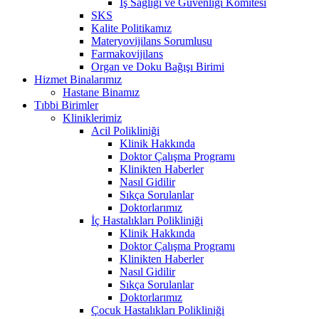
İş Sağlığı ve Güvenliği Komitesi
SKS
Kalite Politikamız
Materyovijilans Sorumlusu
Farmakovijilans
Organ ve Doku Bağışı Birimi
Hizmet Binalarımız
Hastane Binamız
Tıbbi Birimler
Kliniklerimiz
Acil Polikliniği
Klinik Hakkında
Doktor Çalışma Programı
Klinikten Haberler
Nasıl Gidilir
Sıkça Sorulanlar
Doktorlarımız
İç Hastalıkları Polikliniği
Klinik Hakkında
Doktor Çalışma Programı
Klinikten Haberler
Nasıl Gidilir
Sıkça Sorulanlar
Doktorlarımız
Çocuk Hastalıkları Polikliniği