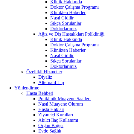
Klinik Hakkında
Doktor Çalışma Programı
Klinikten Haberler
Nasıl Gidilir
Sıkça Sorulanlar
Doktorlarımız
Ağız ve Diş Hastalıkları Polikliniği
Klinik Hakkında
Doktor Çalışma Programı
Klinikten Haberler
Nasıl Gidilir
Sıkça Sorulanlar
Doktorlarımız
Özellikli Hizmetler
Diyaliz
Alternatif Tıp
Yönlendirme
Hasta Rehberi
Poliklinik Muayene Saatleri
Nasıl Muayene Olurum
Hasta Hakları
Ziyaretçi Kuralları
Akılcı İlaç Kullanımı
Organ Bağışı
Evde Sağlık