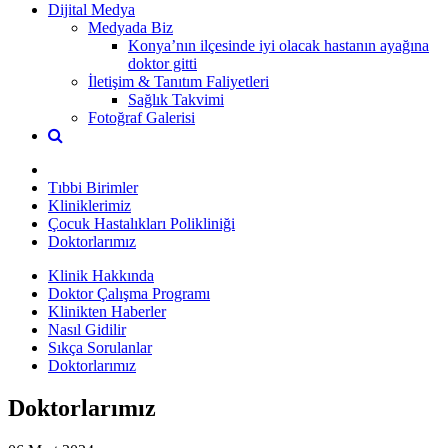
Dijital Medya
Medyada Biz
Konya’nın ilçesinde iyi olacak hastanın ayağına
doktor gitti
İletişim & Tanıtım Faliyetleri
Sağlık Takvimi
Fotoğraf Galerisi
Tıbbi Birimler
Kliniklerimiz
Çocuk Hastalıkları Polikliniği
Doktorlarımız
Klinik Hakkında
Doktor Çalışma Programı
Klinikten Haberler
Nasıl Gidilir
Sıkça Sorulanlar
Doktorlarımız
Doktorlarımız