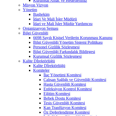
Kurumsal Amaç ve Hedeflerimiz
Misyon Vizyon
Yönetim
Başhekim
İdari Ve Mali İşler Müdürü
İdari ve Mali İşler Müdür Yardımcısı
Organizasyon Şeması
Bilgi Güvenliği
6698 Sayılı Kişisel Verilerin Korunması Kanunu
Bilgi Güvenliği Yönetim Sistemi Politikası
Personel Gizlilik Sözleşmesi
Bilgi Güvenliği Farkındalık Bildirgesi
Kurumsal Gizlilik Sözleşmesi
Kalite Dİrektörlüğü
Kalite Dİrektörlüğü
Komiteler
İlaç Yönetimi Komitesi
Çalışan Sağlığı ve Güvenliği Komitesi
Hasta Güvenliği Komitesi
Enfeksiyon Kontrol Komitesi
Eğitim Komitesi
Bebek Dostu Komitesi
Tesis Güvenliği Komitesi
Kan Tranfüzyon Komitesi
Öz Değerlendirme Komitesi