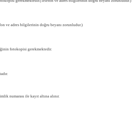
fotokopisi gerekmektedir.(Telefon ve adres bilgilerinin doğru beyanı zorunludur.)
efon ve adres bilgilerinin doğru beyanı zorunludur.)
ğinin fotokopisi gerekmektedir.
adır.
lik numarası ile kayıt altına alınır.