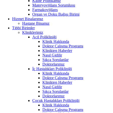
Kalite Politikamız
Materyovijilans Sorumlusu
Farmakovijilans
Organ ve Doku Bağışı Birimi
Hizmet Binalarımız
Hastane Binamız
Tıbbi Birimler
Kliniklerimiz
Acil Polikliniği
Klinik Hakkında
Doktor Çalışma Programı
Klinikten Haberler
Nasıl Gidilir
Sıkça Sorulanlar
Doktorlarımız
İç Hastalıkları Polikliniği
Klinik Hakkında
Doktor Çalışma Programı
Klinikten Haberler
Nasıl Gidilir
Sıkça Sorulanlar
Doktorlarımız
Çocuk Hastalıkları Polikliniği
Klinik Hakkında
Doktor Çalışma Programı