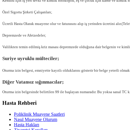
Kendisi için iş yeri sevki ve kimlik fotokopisi, eş ve çocuk için karne ve kimlik 
Özel Sigorta Şirketi Çalışanları;
Ücretli Hasta Olarak muayene olur ve faturasını alıp iş yerinden ücretini alır.(Tel
Depremzede ve Afetzedeler;
Valilikten temin edilmiş kriz masası depremzede olduğuna dair belgenin ve kimli
Suriye uyruklu mülteciler;
Oturma izin belgesi, emniyette kayıtlı olduklarını gösterir bir belge yeterli olmakt
Diğer Vatansız sığınmacılar;
Oturma izin belgesinde belirtilen 99 ile başlayan numaradır. Bu yoksa sanal TC kim
Hasta Rehberi
Poliklinik Muayene Saatleri
Nasıl Muayene Olurum
Hasta Hakları
Ziyaretçi Kuralları