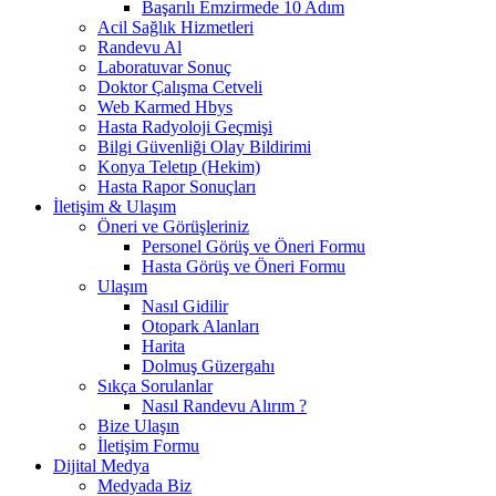
Başarılı Emzirmede 10 Adım
Acil Sağlık Hizmetleri
Randevu Al
Laboratuvar Sonuç
Doktor Çalışma Cetveli
Web Karmed Hbys
Hasta Radyoloji Geçmişi
Bilgi Güvenliği Olay Bildirimi
Konya Teletıp (Hekim)
Hasta Rapor Sonuçları
İletişim & Ulaşım
Öneri ve Görüşleriniz
Personel Görüş ve Öneri Formu
Hasta Görüş ve Öneri Formu
Ulaşım
Nasıl Gidilir
Otopark Alanları
Harita
Dolmuş Güzergahı
Sıkça Sorulanlar
Nasıl Randevu Alırım ?
Bize Ulaşın
İletişim Formu
Dijital Medya
Medyada Biz