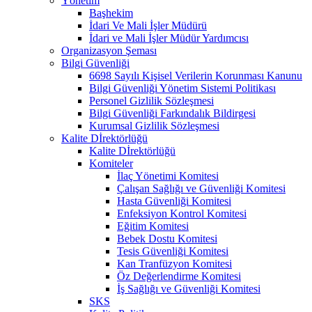
Yönetim
Başhekim
İdari Ve Mali İşler Müdürü
İdari ve Mali İşler Müdür Yardımcısı
Organizasyon Şeması
Bilgi Güvenliği
6698 Sayılı Kişisel Verilerin Korunması Kanunu
Bilgi Güvenliği Yönetim Sistemi Politikası
Personel Gizlilik Sözleşmesi
Bilgi Güvenliği Farkındalık Bildirgesi
Kurumsal Gizlilik Sözleşmesi
Kalite Dİrektörlüğü
Kalite Dİrektörlüğü
Komiteler
İlaç Yönetimi Komitesi
Çalışan Sağlığı ve Güvenliği Komitesi
Hasta Güvenliği Komitesi
Enfeksiyon Kontrol Komitesi
Eğitim Komitesi
Bebek Dostu Komitesi
Tesis Güvenliği Komitesi
Kan Tranfüzyon Komitesi
Öz Değerlendirme Komitesi
İş Sağlığı ve Güvenliği Komitesi
SKS