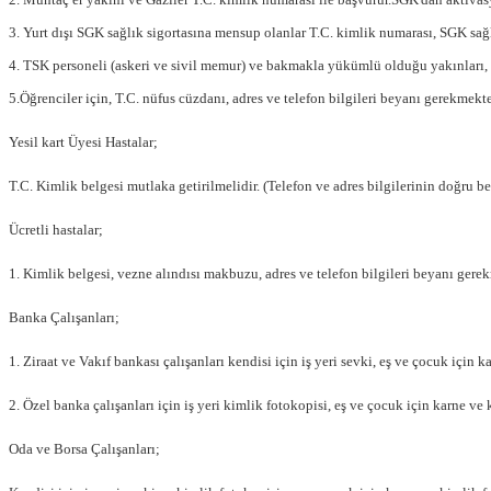
3. Yurt dışı SGK sağlık sigortasına mensup olanlar T.C. kimlik numarası, SGK sağl
4. TSK personeli (askeri ve sivil memur) ve bakmakla yükümlü olduğu yakınları, T
5.Öğrenciler için, T.C. nüfus cüzdanı, adres ve telefon bilgileri beyanı gerekmekte
Yesil kart Üyesi Hastalar;
T.C. Kimlik belgesi mutlaka getirilmelidir. (Telefon ve adres bilgilerinin doğru b
Ücretli hastalar;
1. Kimlik belgesi, vezne alındısı makbuzu, adres ve telefon bilgileri beyanı gerek
Banka Çalışanları;
1. Ziraat ve Vakıf bankası çalışanları kendisi için iş yeri sevki, eş ve çocuk için
2. Özel banka çalışanları için iş yeri kimlik fotokopisi, eş ve çocuk için karne v
Oda ve Borsa Çalışanları;