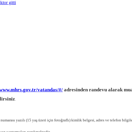
tor gitti
/www.mhrs.gov.tr/vatandas/#/
adresinden randevu alarak muay
irsiniz
.
marası yazılı (15 yaş üzeri için fotoğraflı) kimlik belgesi, adres ve telefon bilgi
syon yaptırmaları gerekmektedir.