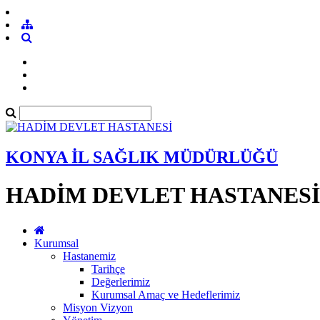
KONYA İL SAĞLIK MÜDÜRLÜĞÜ
HADİM DEVLET HASTANESİ
Kurumsal
Hastanemiz
Tarihçe
Değerlerimiz
Kurumsal Amaç ve Hedeflerimiz
Misyon Vizyon