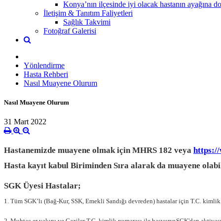
Konya’nın ilçesinde iyi olacak hastanın ayağına dok
İletişim & Tanıtım Faliyetleri
Sağlık Takvimi
Fotoğraf Galerisi
Yönlendirme
Hasta Rehberi
Nasıl Muayene Olurum
Nasıl Muayene Olurum
31 Mart 2022
Hastanemizde muayene olmak için MHRS 182 veya
https:/
Hasta kayıt kabul Biriminden Sıra alarak da muayene olabil
SGK Üyesi Hastalar;
1. Tüm SGK’lı (Bağ-Kur, SSK, Emekli Sandığı devreden) hastalar için T.C. kimlik nu
2. Muhtaç er yakını ve Gaziler T.C. kimlik numarası ile başvurur.SGK'dan aktiva