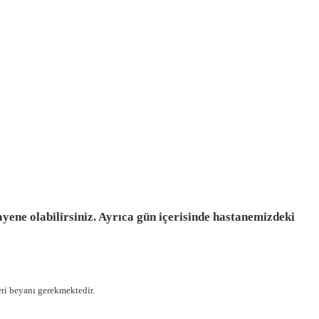
ene olabilirsiniz. Ayrıca gün içerisinde hastanemizdeki
leri beyanı gerekmektedir.