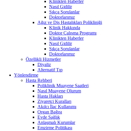
Klinikten Haberler
Nasıl Gidilir
Sıkça Sorulanlar
Doktorlarımız
Ağız ve Diş Hastalıkları Polikliniği
Klinik Hakkında
Doktor Çalışma Programı
Klinikten Haberler
Nasıl Gidilir
Sıkça Sorulanlar
Doktorlarımız
Özellikli Hizmetler
Diyaliz
Alternatif Tıp
Yönlendirme
Hasta Rehberi
Poliklinik Muayene Saatleri
Nasıl Muayene Olurum
Hasta Hakları
Ziyaretçi Kuralları
Akılcı İlaç Kullanımı
Organ Bağışı
Evde Sağlık
Anlaşmalı Kurumlar
Emzirme Politikası