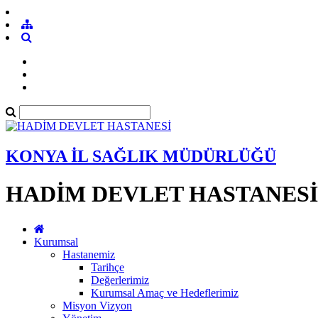
KONYA İL SAĞLIK MÜDÜRLÜĞÜ
HADİM DEVLET HASTANESİ
Kurumsal
Hastanemiz
Tarihçe
Değerlerimiz
Kurumsal Amaç ve Hedeflerimiz
Misyon Vizyon