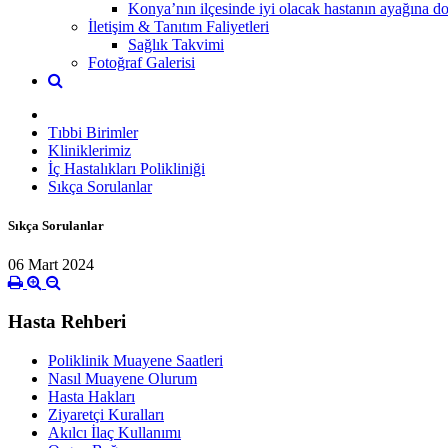
Konya’nın ilçesinde iyi olacak hastanın ayağına dok
İletişim & Tanıtım Faliyetleri
Sağlık Takvimi
Fotoğraf Galerisi
Tıbbi Birimler
Kliniklerimiz
İç Hastalıkları Polikliniği
Sıkça Sorulanlar
Sıkça Sorulanlar
06 Mart 2024
Hasta Rehberi
Poliklinik Muayene Saatleri
Nasıl Muayene Olurum
Hasta Hakları
Ziyaretçi Kuralları
Akılcı İlaç Kullanımı