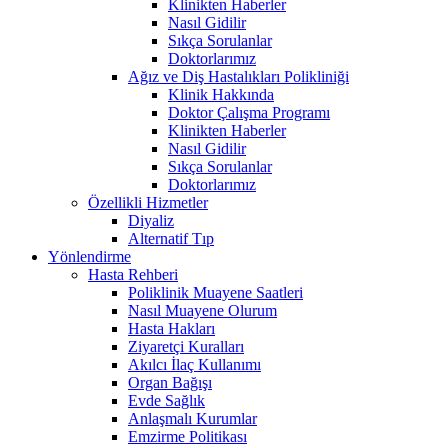
Klinikten Haberler
Nasıl Gidilir
Sıkça Sorulanlar
Doktorlarımız
Ağız ve Diş Hastalıkları Polikliniği
Klinik Hakkında
Doktor Çalışma Programı
Klinikten Haberler
Nasıl Gidilir
Sıkça Sorulanlar
Doktorlarımız
Özellikli Hizmetler
Diyaliz
Alternatif Tıp
Yönlendirme
Hasta Rehberi
Poliklinik Muayene Saatleri
Nasıl Muayene Olurum
Hasta Hakları
Ziyaretçi Kuralları
Akılcı İlaç Kullanımı
Organ Bağışı
Evde Sağlık
Anlaşmalı Kurumlar
Emzirme Politikası