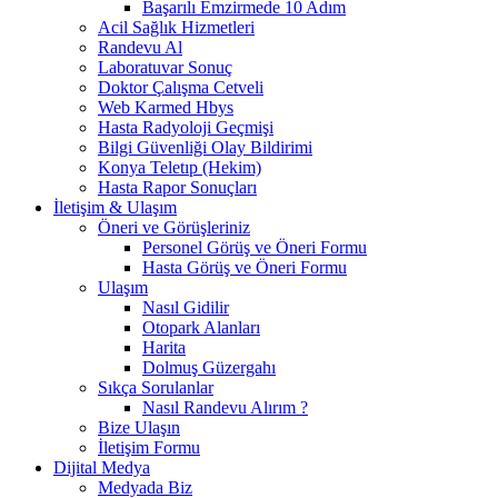
Başarılı Emzirmede 10 Adım
Acil Sağlık Hizmetleri
Randevu Al
Laboratuvar Sonuç
Doktor Çalışma Cetveli
Web Karmed Hbys
Hasta Radyoloji Geçmişi
Bilgi Güvenliği Olay Bildirimi
Konya Teletıp (Hekim)
Hasta Rapor Sonuçları
İletişim & Ulaşım
Öneri ve Görüşleriniz
Personel Görüş ve Öneri Formu
Hasta Görüş ve Öneri Formu
Ulaşım
Nasıl Gidilir
Otopark Alanları
Harita
Dolmuş Güzergahı
Sıkça Sorulanlar
Nasıl Randevu Alırım ?
Bize Ulaşın
İletişim Formu
Dijital Medya
Medyada Biz