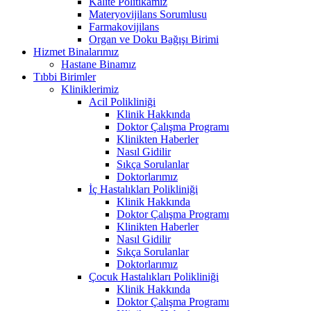
Kalite Politikamız
Materyovijilans Sorumlusu
Farmakovijilans
Organ ve Doku Bağışı Birimi
Hizmet Binalarımız
Hastane Binamız
Tıbbi Birimler
Kliniklerimiz
Acil Polikliniği
Klinik Hakkında
Doktor Çalışma Programı
Klinikten Haberler
Nasıl Gidilir
Sıkça Sorulanlar
Doktorlarımız
İç Hastalıkları Polikliniği
Klinik Hakkında
Doktor Çalışma Programı
Klinikten Haberler
Nasıl Gidilir
Sıkça Sorulanlar
Doktorlarımız
Çocuk Hastalıkları Polikliniği
Klinik Hakkında
Doktor Çalışma Programı