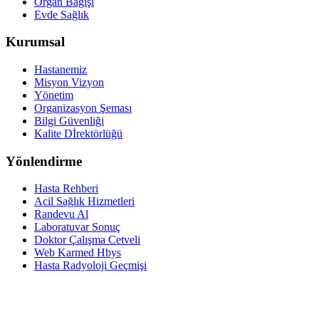
Organ Bağışı
Evde Sağlık
Kurumsal
Hastanemiz
Misyon Vizyon
Yönetim
Organizasyon Şeması
Bilgi Güvenliği
Kalite Dİrektörlüğü
Yönlendirme
Hasta Rehberi
Acil Sağlık Hizmetleri
Randevu Al
Laboratuvar Sonuç
Doktor Çalışma Cetveli
Web Karmed Hbys
Hasta Radyoloji Geçmişi