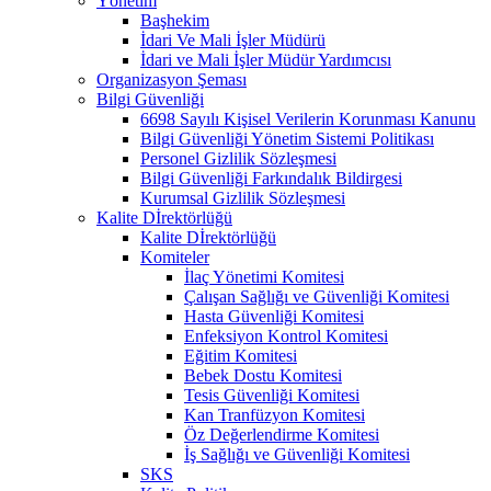
Yönetim
Başhekim
İdari Ve Mali İşler Müdürü
İdari ve Mali İşler Müdür Yardımcısı
Organizasyon Şeması
Bilgi Güvenliği
6698 Sayılı Kişisel Verilerin Korunması Kanunu
Bilgi Güvenliği Yönetim Sistemi Politikası
Personel Gizlilik Sözleşmesi
Bilgi Güvenliği Farkındalık Bildirgesi
Kurumsal Gizlilik Sözleşmesi
Kalite Dİrektörlüğü
Kalite Dİrektörlüğü
Komiteler
İlaç Yönetimi Komitesi
Çalışan Sağlığı ve Güvenliği Komitesi
Hasta Güvenliği Komitesi
Enfeksiyon Kontrol Komitesi
Eğitim Komitesi
Bebek Dostu Komitesi
Tesis Güvenliği Komitesi
Kan Tranfüzyon Komitesi
Öz Değerlendirme Komitesi
İş Sağlığı ve Güvenliği Komitesi
SKS