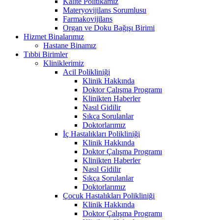
Kalite Politikamız
Materyovijilans Sorumlusu
Farmakovijilans
Organ ve Doku Bağışı Birimi
Hizmet Binalarımız
Hastane Binamız
Tıbbi Birimler
Kliniklerimiz
Acil Polikliniği
Klinik Hakkında
Doktor Çalışma Programı
Klinikten Haberler
Nasıl Gidilir
Sıkça Sorulanlar
Doktorlarımız
İç Hastalıkları Polikliniği
Klinik Hakkında
Doktor Çalışma Programı
Klinikten Haberler
Nasıl Gidilir
Sıkça Sorulanlar
Doktorlarımız
Çocuk Hastalıkları Polikliniği
Klinik Hakkında
Doktor Çalışma Programı