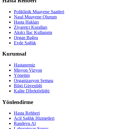
Hasta Rehberi
Poliklinik Muayene Saatleri
Nasıl Muayene Olurum
Hasta Hakları
Ziyaretçi Kuralları
Akılcı İlaç Kullanımı
Organ Bağışı
Evde Sağlık
Kurumsal
Hastanemiz
Misyon Vizyon
Yönetim
Organizasyon Şeması
Bilgi Güvenliği
Kalite Dİrektörlüğü
Yönlendirme
Hasta Rehberi
Acil Sağlık Hizmetleri
Randevu Al
Laboratuvar Sonuç