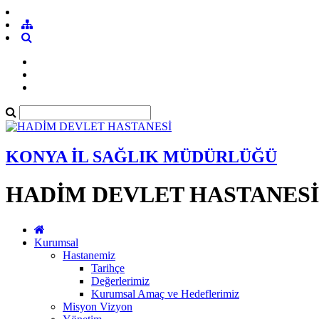
KONYA İL SAĞLIK MÜDÜRLÜĞÜ
HADİM DEVLET HASTANESİ
Kurumsal
Hastanemiz
Tarihçe
Değerlerimiz
Kurumsal Amaç ve Hedeflerimiz
Misyon Vizyon