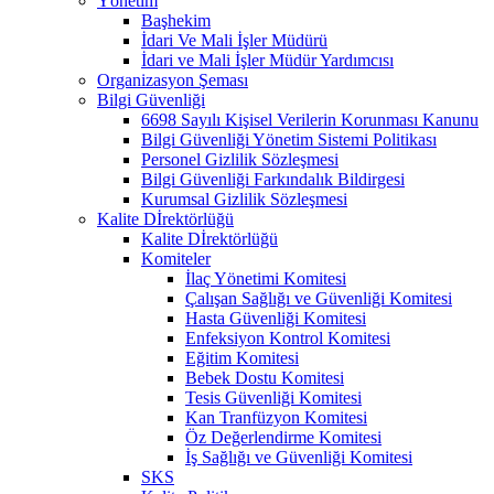
Yönetim
Başhekim
İdari Ve Mali İşler Müdürü
İdari ve Mali İşler Müdür Yardımcısı
Organizasyon Şeması
Bilgi Güvenliği
6698 Sayılı Kişisel Verilerin Korunması Kanunu
Bilgi Güvenliği Yönetim Sistemi Politikası
Personel Gizlilik Sözleşmesi
Bilgi Güvenliği Farkındalık Bildirgesi
Kurumsal Gizlilik Sözleşmesi
Kalite Dİrektörlüğü
Kalite Dİrektörlüğü
Komiteler
İlaç Yönetimi Komitesi
Çalışan Sağlığı ve Güvenliği Komitesi
Hasta Güvenliği Komitesi
Enfeksiyon Kontrol Komitesi
Eğitim Komitesi
Bebek Dostu Komitesi
Tesis Güvenliği Komitesi
Kan Tranfüzyon Komitesi
Öz Değerlendirme Komitesi
İş Sağlığı ve Güvenliği Komitesi
SKS