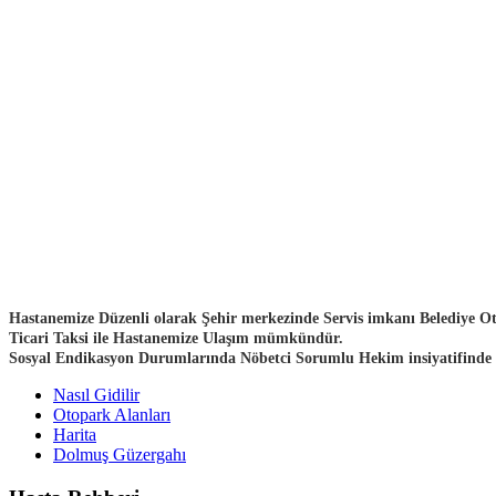
Hastanemize Düzenli olarak Şehir merkezinde Servis imkanı Belediye Ot
Ticari Taksi ile Hastanemize Ulaşım mümkündür.
Sosyal Endikasyon Durumlarında Nöbetci Sorumlu Hekim insiyatifinde H
Nasıl Gidilir
Otopark Alanları
Harita
Dolmuş Güzergahı