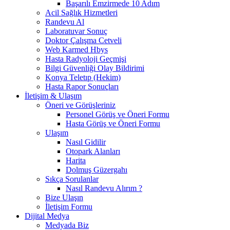
Başarılı Emzirmede 10 Adım
Acil Sağlık Hizmetleri
Randevu Al
Laboratuvar Sonuç
Doktor Çalışma Cetveli
Web Karmed Hbys
Hasta Radyoloji Geçmişi
Bilgi Güvenliği Olay Bildirimi
Konya Teletıp (Hekim)
Hasta Rapor Sonuçları
İletişim & Ulaşım
Öneri ve Görüşleriniz
Personel Görüş ve Öneri Formu
Hasta Görüş ve Öneri Formu
Ulaşım
Nasıl Gidilir
Otopark Alanları
Harita
Dolmuş Güzergahı
Sıkça Sorulanlar
Nasıl Randevu Alırım ?
Bize Ulaşın
İletişim Formu
Dijital Medya
Medyada Biz