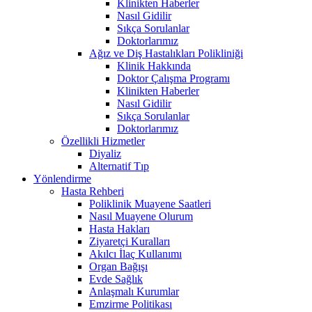
Klinikten Haberler
Nasıl Gidilir
Sıkça Sorulanlar
Doktorlarımız
Ağız ve Diş Hastalıkları Polikliniği
Klinik Hakkında
Doktor Çalışma Programı
Klinikten Haberler
Nasıl Gidilir
Sıkça Sorulanlar
Doktorlarımız
Özellikli Hizmetler
Diyaliz
Alternatif Tıp
Yönlendirme
Hasta Rehberi
Poliklinik Muayene Saatleri
Nasıl Muayene Olurum
Hasta Hakları
Ziyaretçi Kuralları
Akılcı İlaç Kullanımı
Organ Bağışı
Evde Sağlık
Anlaşmalı Kurumlar
Emzirme Politikası