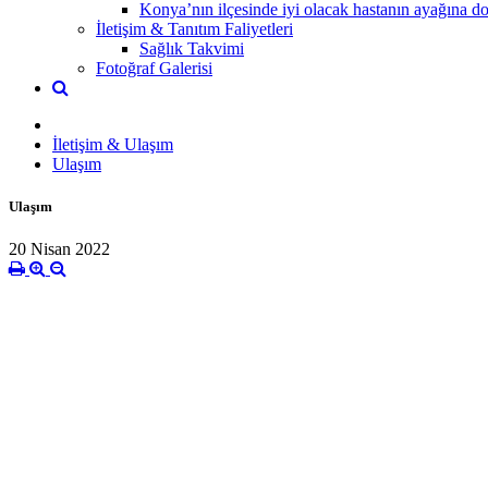
Konya’nın ilçesinde iyi olacak hastanın ayağına dok
İletişim & Tanıtım Faliyetleri
Sağlık Takvimi
Fotoğraf Galerisi
İletişim & Ulaşım
Ulaşım
Ulaşım
20 Nisan 2022