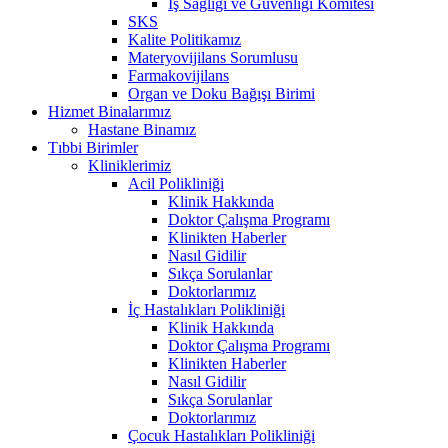
İş Sağlığı ve Güvenliği Komitesi
SKS
Kalite Politikamız
Materyovijilans Sorumlusu
Farmakovijilans
Organ ve Doku Bağışı Birimi
Hizmet Binalarımız
Hastane Binamız
Tıbbi Birimler
Kliniklerimiz
Acil Polikliniği
Klinik Hakkında
Doktor Çalışma Programı
Klinikten Haberler
Nasıl Gidilir
Sıkça Sorulanlar
Doktorlarımız
İç Hastalıkları Polikliniği
Klinik Hakkında
Doktor Çalışma Programı
Klinikten Haberler
Nasıl Gidilir
Sıkça Sorulanlar
Doktorlarımız
Çocuk Hastalıkları Polikliniği