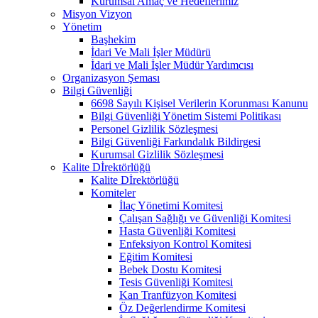
Kurumsal Amaç ve Hedeflerimiz
Misyon Vizyon
Yönetim
Başhekim
İdari Ve Mali İşler Müdürü
İdari ve Mali İşler Müdür Yardımcısı
Organizasyon Şeması
Bilgi Güvenliği
6698 Sayılı Kişisel Verilerin Korunması Kanunu
Bilgi Güvenliği Yönetim Sistemi Politikası
Personel Gizlilik Sözleşmesi
Bilgi Güvenliği Farkındalık Bildirgesi
Kurumsal Gizlilik Sözleşmesi
Kalite Dİrektörlüğü
Kalite Dİrektörlüğü
Komiteler
İlaç Yönetimi Komitesi
Çalışan Sağlığı ve Güvenliği Komitesi
Hasta Güvenliği Komitesi
Enfeksiyon Kontrol Komitesi
Eğitim Komitesi
Bebek Dostu Komitesi
Tesis Güvenliği Komitesi
Kan Tranfüzyon Komitesi
Öz Değerlendirme Komitesi