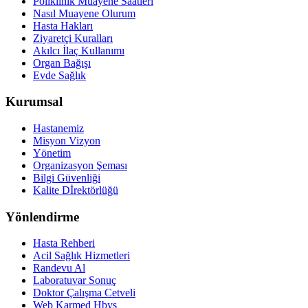
Poliklinik Muayene Saatleri
Nasıl Muayene Olurum
Hasta Hakları
Ziyaretçi Kuralları
Akılcı İlaç Kullanımı
Organ Bağışı
Evde Sağlık
Kurumsal
Hastanemiz
Misyon Vizyon
Yönetim
Organizasyon Şeması
Bilgi Güvenliği
Kalite Dİrektörlüğü
Yönlendirme
Hasta Rehberi
Acil Sağlık Hizmetleri
Randevu Al
Laboratuvar Sonuç
Doktor Çalışma Cetveli
Web Karmed Hbys