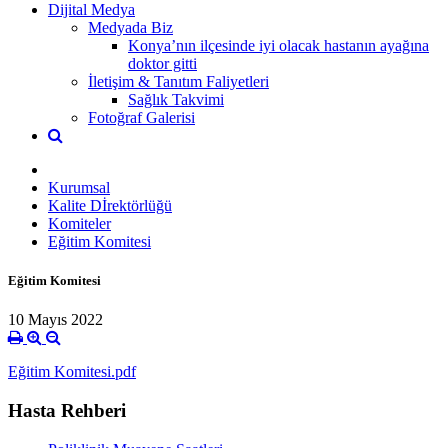
Dijital Medya
Medyada Biz
Konya’nın ilçesinde iyi olacak hastanın ayağına
doktor gitti
İletişim & Tanıtım Faliyetleri
Sağlık Takvimi
Fotoğraf Galerisi
Kurumsal
Kalite Dİrektörlüğü
Komiteler
Eğitim Komitesi
Eğitim Komitesi
10 Mayıs 2022
Eğitim Komitesi.pdf
Hasta Rehberi