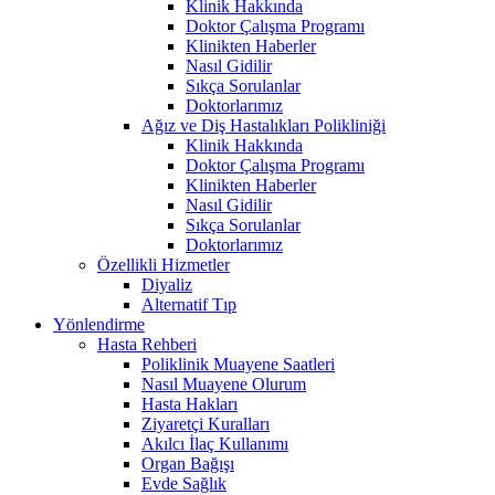
Klinik Hakkında
Doktor Çalışma Programı
Klinikten Haberler
Nasıl Gidilir
Sıkça Sorulanlar
Doktorlarımız
Ağız ve Diş Hastalıkları Polikliniği
Klinik Hakkında
Doktor Çalışma Programı
Klinikten Haberler
Nasıl Gidilir
Sıkça Sorulanlar
Doktorlarımız
Özellikli Hizmetler
Diyaliz
Alternatif Tıp
Yönlendirme
Hasta Rehberi
Poliklinik Muayene Saatleri
Nasıl Muayene Olurum
Hasta Hakları
Ziyaretçi Kuralları
Akılcı İlaç Kullanımı
Organ Bağışı
Evde Sağlık