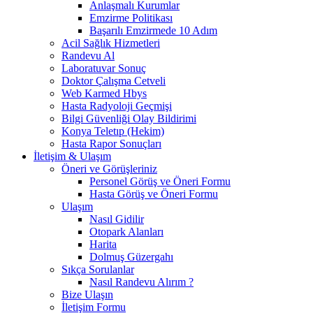
Anlaşmalı Kurumlar
Emzirme Politikası
Başarılı Emzirmede 10 Adım
Acil Sağlık Hizmetleri
Randevu Al
Laboratuvar Sonuç
Doktor Çalışma Cetveli
Web Karmed Hbys
Hasta Radyoloji Geçmişi
Bilgi Güvenliği Olay Bildirimi
Konya Teletıp (Hekim)
Hasta Rapor Sonuçları
İletişim & Ulaşım
Öneri ve Görüşleriniz
Personel Görüş ve Öneri Formu
Hasta Görüş ve Öneri Formu
Ulaşım
Nasıl Gidilir
Otopark Alanları
Harita
Dolmuş Güzergahı
Sıkça Sorulanlar
Nasıl Randevu Alırım ?
Bize Ulaşın
İletişim Formu