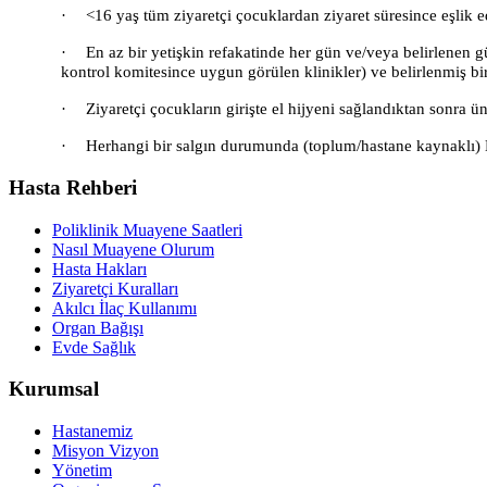
·
<16 yaş tüm ziyaretçi çocuklardan ziyaret süresince eşlik 
·
En az bir yetişkin refakatinde her gün ve/veya belirlenen g
kontrol komitesince uygun görülen klinikler) ve belirlenmiş bir
·
Ziyaretçi çocukların girişte el hijyeni sağlandıktan sonra ün
·
Herhangi bir salgın durumunda (toplum/hastane kaynaklı) En
Hasta Rehberi
Poliklinik Muayene Saatleri
Nasıl Muayene Olurum
Hasta Hakları
Ziyaretçi Kuralları
Akılcı İlaç Kullanımı
Organ Bağışı
Evde Sağlık
Kurumsal
Hastanemiz
Misyon Vizyon
Yönetim