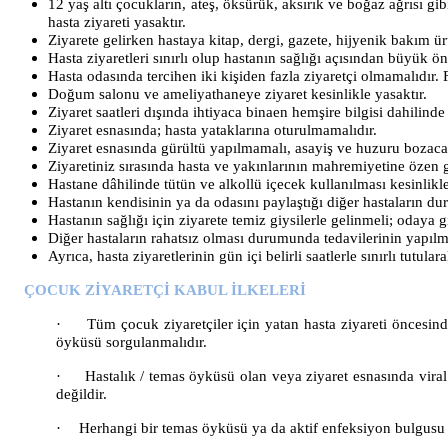
12 yaş altı çocukların, ateş, öksürük, aksırık ve boğaz ağrısı gi
hasta ziyareti yasaktır.
Ziyarete gelirken hastaya kitap, dergi, gazete, hijyenik bakım ür
Hasta ziyaretleri sınırlı olup hastanın sağlığı açısından büyük ö
Hasta odasında tercihen iki kişiden fazla ziyaretçi olmamalıdır. F
Doğum salonu ve ameliyathaneye ziyaret kesinlikle yasaktır.
Ziyaret saatleri dışında ihtiyaca binaen hemşire bilgisi dahilinde 
Ziyaret esnasında; hasta yataklarına oturulmamalıdır.
Ziyaret esnasında gürültü yapılmamalı, asayiş ve huzuru bozac
Ziyaretiniz sırasında hasta ve yakınlarının mahremiyetine özen g
Hastane dâhilinde tütün ve alkollü içecek kullanılması kesinlikle
Hastanın kendisinin ya da odasını paylaştığı diğer hastaların duru
Hastanın sağlığı için ziyarete temiz giysilerle gelinmeli; odaya 
Diğer hastaların rahatsız olması durumunda tedavilerinin yapılm
Ayrıca, hasta ziyaretlerinin gün içi belirli saatlerle sınırlı tut
ÇOCUK ZİYARETÇİ KABUL İLKELERİ
·
Tüm çocuk ziyaretçiler için yatan hasta ziyareti öncesinde
öyküsü sorgulanmalıdır.
·
Hastalık / temas öyküsü olan veya ziyaret esnasında vira
değildir.
·
Herhangi bir temas öyküsü ya da aktif enfeksiyon bulgusu 