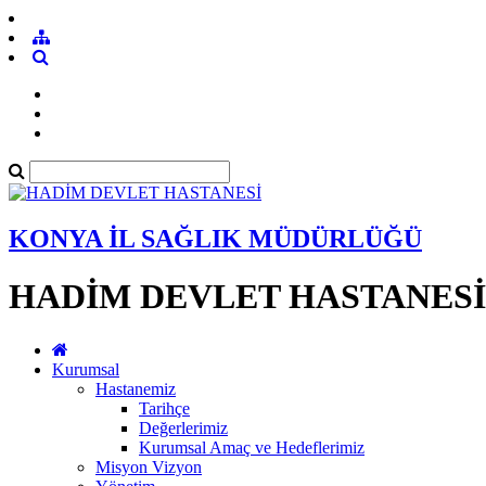
KONYA İL SAĞLIK MÜDÜRLÜĞÜ
HADİM DEVLET HASTANESİ
Kurumsal
Hastanemiz
Tarihçe
Değerlerimiz
Kurumsal Amaç ve Hedeflerimiz
Misyon Vizyon