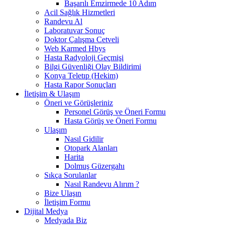
Başarılı Emzirmede 10 Adım
Acil Sağlık Hizmetleri
Randevu Al
Laboratuvar Sonuç
Doktor Çalışma Cetveli
Web Karmed Hbys
Hasta Radyoloji Geçmişi
Bilgi Güvenliği Olay Bildirimi
Konya Teletıp (Hekim)
Hasta Rapor Sonuçları
İletişim & Ulaşım
Öneri ve Görüşleriniz
Personel Görüş ve Öneri Formu
Hasta Görüş ve Öneri Formu
Ulaşım
Nasıl Gidilir
Otopark Alanları
Harita
Dolmuş Güzergahı
Sıkça Sorulanlar
Nasıl Randevu Alırım ?
Bize Ulaşın
İletişim Formu
Dijital Medya
Medyada Biz