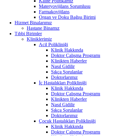
Kalite Politikamız
Materyovijilans Sorumlusu
Farmakovijilans
Organ ve Doku Bağışı Birimi
Hizmet Binalarımız
Hastane Binamız
Tıbbi Birimler
Kliniklerimiz
Acil Polikliniği
Klinik Hakkında
Doktor Çalışma Programı
Klinikten Haberler
Nasıl Gidilir
Sıkça Sorulanlar
Doktorlarımız
İç Hastalıkları Polikliniği
Klinik Hakkında
Doktor Çalışma Programı
Klinikten Haberler
Nasıl Gidilir
Sıkça Sorulanlar
Doktorlarımız
Çocuk Hastalıkları Polikliniği
Klinik Hakkında
Doktor Çalışma Programı