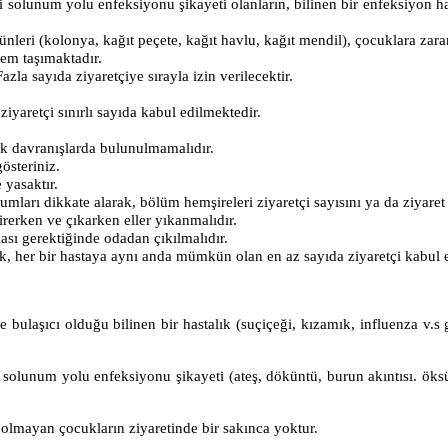
bi solunum yolu enfeksiyonu şikayeti olanların, bilinen bir enfeksiyon has
ünleri (kolonya, kağıt peçete, kağıt havlu, kağıt mendil), çocuklara zara
nem taşımaktadır.
azla sayıda ziyaretçiye sırayla izin verilecektir.
ziyaretçi sınırlı sayıda kabul edilmektedir.
ak davranışlarda bulunulmamalıdır.
österiniz.
 yasaktır.
mları dikkate alarak, bölüm hemşireleri ziyaretçi sayısını ya da ziyaret sa
girerken ve çıkarken eller yıkanmalıdır.
ası gerektiğinde odadan çıkılmalıdır.
ularak, her bir hastaya aynı anda mümkün olan en az sayıda ziyaretçi kabul
 bulaşıcı olduğu bilinen bir hastalık (suçiçeği, kızamık, influenza v.s g
l solunum yolu enfeksiyonu şikayeti (ateş, döküntü, burun akıntısı. öks
olmayan çocukların ziyaretinde bir sakınca yoktur.