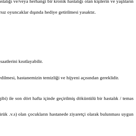
talığı ve/veya herhangi bir kronik hastalığı olan kişilerin ve yaşlıların
rsız oyuncaklar dışında hediye getirilmesi yasaktır
.
atlerini kısıtlayabilir.
 edilmesi, hastanemizin temizliği ve hijyeni açısından gereklidir.
ibi) ile son dört hafta içinde geçirilmiş döküntülü bir hastalık / temas
ürük .v.s) olan çocukların hastanede ziyaretçi olarak bulunması uygun