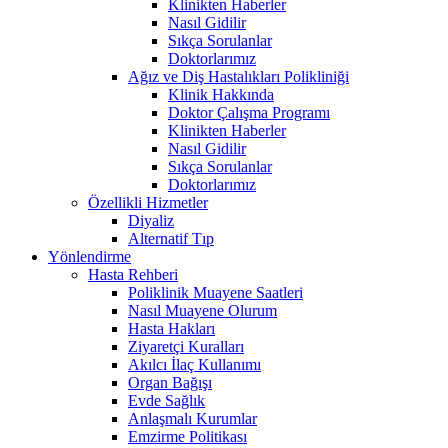
Klinikten Haberler
Nasıl Gidilir
Sıkça Sorulanlar
Doktorlarımız
Ağız ve Diş Hastalıkları Polikliniği
Klinik Hakkında
Doktor Çalışma Programı
Klinikten Haberler
Nasıl Gidilir
Sıkça Sorulanlar
Doktorlarımız
Özellikli Hizmetler
Diyaliz
Alternatif Tıp
Yönlendirme
Hasta Rehberi
Poliklinik Muayene Saatleri
Nasıl Muayene Olurum
Hasta Hakları
Ziyaretçi Kuralları
Akılcı İlaç Kullanımı
Organ Bağışı
Evde Sağlık
Anlaşmalı Kurumlar
Emzirme Politikası