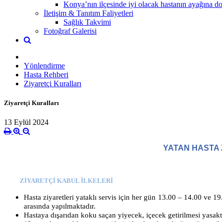
Konya’nın ilçesinde iyi olacak hastanın ayağına dok
İletişim & Tanıtım Faliyetleri
Sağlık Takvimi
Fotoğraf Galerisi
Yönlendirme
Hasta Rehberi
Ziyaretçi Kuralları
Ziyaretçi Kuralları
13 Eylül 2024
YATAN HASTA 
ZİYARETÇİ KABUL İLKELERİ
Hasta ziyaretleri yataklı servis için her gün 13.00 – 14.00 ve 
arasında yapılmaktadır.
Hastaya dışarıdan koku saçan yiyecek, içecek getirilmesi yasaktı