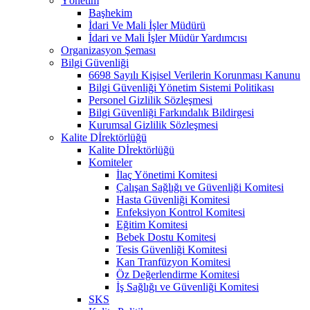
Yönetim
Başhekim
İdari Ve Mali İşler Müdürü
İdari ve Mali İşler Müdür Yardımcısı
Organizasyon Şeması
Bilgi Güvenliği
6698 Sayılı Kişisel Verilerin Korunması Kanunu
Bilgi Güvenliği Yönetim Sistemi Politikası
Personel Gizlilik Sözleşmesi
Bilgi Güvenliği Farkındalık Bildirgesi
Kurumsal Gizlilik Sözleşmesi
Kalite Dİrektörlüğü
Kalite Dİrektörlüğü
Komiteler
İlaç Yönetimi Komitesi
Çalışan Sağlığı ve Güvenliği Komitesi
Hasta Güvenliği Komitesi
Enfeksiyon Kontrol Komitesi
Eğitim Komitesi
Bebek Dostu Komitesi
Tesis Güvenliği Komitesi
Kan Tranfüzyon Komitesi
Öz Değerlendirme Komitesi
İş Sağlığı ve Güvenliği Komitesi
SKS