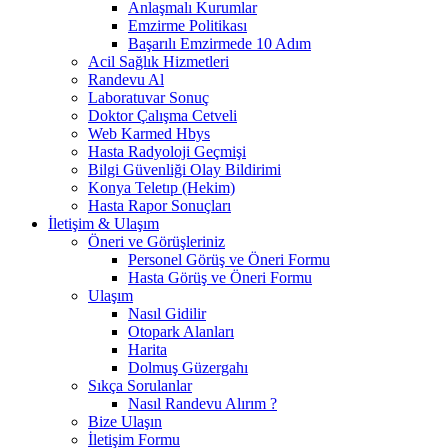
Anlaşmalı Kurumlar
Emzirme Politikası
Başarılı Emzirmede 10 Adım
Acil Sağlık Hizmetleri
Randevu Al
Laboratuvar Sonuç
Doktor Çalışma Cetveli
Web Karmed Hbys
Hasta Radyoloji Geçmişi
Bilgi Güvenliği Olay Bildirimi
Konya Teletıp (Hekim)
Hasta Rapor Sonuçları
İletişim & Ulaşım
Öneri ve Görüşleriniz
Personel Görüş ve Öneri Formu
Hasta Görüş ve Öneri Formu
Ulaşım
Nasıl Gidilir
Otopark Alanları
Harita
Dolmuş Güzergahı
Sıkça Sorulanlar
Nasıl Randevu Alırım ?
Bize Ulaşın
İletişim Formu