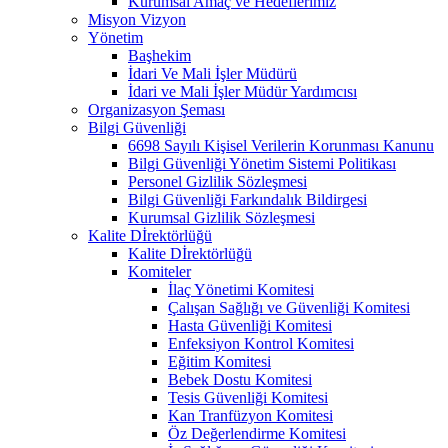
Kurumsal Amaç ve Hedeflerimiz
Misyon Vizyon
Yönetim
Başhekim
İdari Ve Mali İşler Müdürü
İdari ve Mali İşler Müdür Yardımcısı
Organizasyon Şeması
Bilgi Güvenliği
6698 Sayılı Kişisel Verilerin Korunması Kanunu
Bilgi Güvenliği Yönetim Sistemi Politikası
Personel Gizlilik Sözleşmesi
Bilgi Güvenliği Farkındalık Bildirgesi
Kurumsal Gizlilik Sözleşmesi
Kalite Dİrektörlüğü
Kalite Dİrektörlüğü
Komiteler
İlaç Yönetimi Komitesi
Çalışan Sağlığı ve Güvenliği Komitesi
Hasta Güvenliği Komitesi
Enfeksiyon Kontrol Komitesi
Eğitim Komitesi
Bebek Dostu Komitesi
Tesis Güvenliği Komitesi
Kan Tranfüzyon Komitesi
Öz Değerlendirme Komitesi