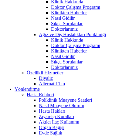
Klinik Hakkında
Doktor Çalışma Programı
Klinikten Haberler
Nasıl Gidilir
Sıkça Sorulanlar
Doktorlarımız
Ağız ve Diş Hastalıkları Polikliniği
Klinik Hakkında
Doktor Çalışma Programı
Klinikten Haberler
Nasıl Gidilir
Sıkça Sorulanlar
Doktorlarımız
Özellikli Hizmetler
Diyaliz
Alternatif Tıp
Yönlendirme
Hasta Rehberi
Poliklinik Muayene Saatleri
Nasıl Muayene Olurum
Hasta Hakları
Ziyaretçi Kuralları
Akılcı İlaç Kullanımı
Organ Bağışı
Evde Sağlık