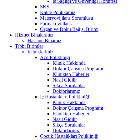
İş Sağlığı ve Güvenliği Komitesi
SKS
Kalite Politikamız
Materyovijilans Sorumlusu
Farmakovijilans
Organ ve Doku Bağışı Birimi
Hizmet Binalarımız
Hastane Binamız
Tıbbi Birimler
Kliniklerimiz
Acil Polikliniği
Klinik Hakkında
Doktor Çalışma Programı
Klinikten Haberler
Nasıl Gidilir
Sıkça Sorulanlar
Doktorlarımız
İç Hastalıkları Polikliniği
Klinik Hakkında
Doktor Çalışma Programı
Klinikten Haberler
Nasıl Gidilir
Sıkça Sorulanlar
Doktorlarımız
Çocuk Hastalıkları Polikliniği