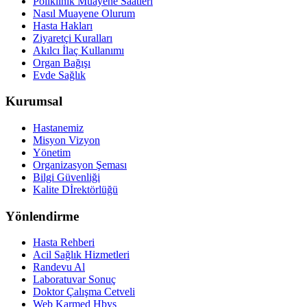
Poliklinik Muayene Saatleri
Nasıl Muayene Olurum
Hasta Hakları
Ziyaretçi Kuralları
Akılcı İlaç Kullanımı
Organ Bağışı
Evde Sağlık
Kurumsal
Hastanemiz
Misyon Vizyon
Yönetim
Organizasyon Şeması
Bilgi Güvenliği
Kalite Dİrektörlüğü
Yönlendirme
Hasta Rehberi
Acil Sağlık Hizmetleri
Randevu Al
Laboratuvar Sonuç
Doktor Çalışma Cetveli
Web Karmed Hbys