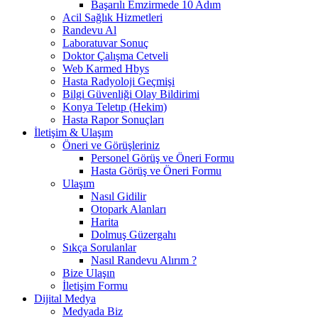
Başarılı Emzirmede 10 Adım
Acil Sağlık Hizmetleri
Randevu Al
Laboratuvar Sonuç
Doktor Çalışma Cetveli
Web Karmed Hbys
Hasta Radyoloji Geçmişi
Bilgi Güvenliği Olay Bildirimi
Konya Teletıp (Hekim)
Hasta Rapor Sonuçları
İletişim & Ulaşım
Öneri ve Görüşleriniz
Personel Görüş ve Öneri Formu
Hasta Görüş ve Öneri Formu
Ulaşım
Nasıl Gidilir
Otopark Alanları
Harita
Dolmuş Güzergahı
Sıkça Sorulanlar
Nasıl Randevu Alırım ?
Bize Ulaşın
İletişim Formu
Dijital Medya
Medyada Biz