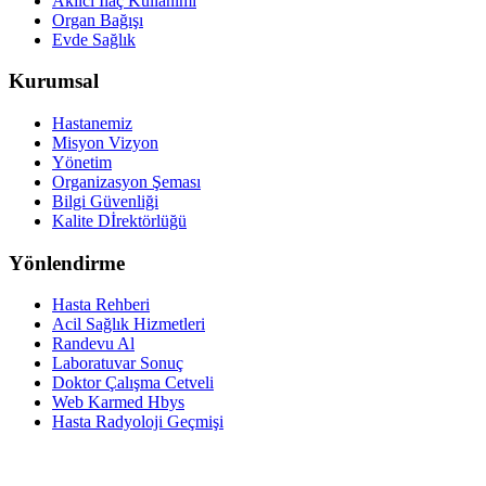
Akılcı İlaç Kullanımı
Organ Bağışı
Evde Sağlık
Kurumsal
Hastanemiz
Misyon Vizyon
Yönetim
Organizasyon Şeması
Bilgi Güvenliği
Kalite Dİrektörlüğü
Yönlendirme
Hasta Rehberi
Acil Sağlık Hizmetleri
Randevu Al
Laboratuvar Sonuç
Doktor Çalışma Cetveli
Web Karmed Hbys
Hasta Radyoloji Geçmişi