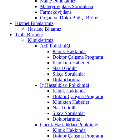
Kalite Politikamız
Materyovijilans Sorumlusu
Farmakovijilans
Organ ve Doku Bağışı Birimi
Hizmet Binalarımız
Hastane Binamız
Tıbbi Birimler
Kliniklerimiz
Acil Polikliniği
Klinik Hakkında
Doktor Çalışma Programı
Klinikten Haberler
Nasıl Gidilir
Sıkça Sorulanlar
Doktorlarımız
İç Hastalıkları Polikliniği
Klinik Hakkında
Doktor Çalışma Programı
Klinikten Haberler
Nasıl Gidilir
Sıkça Sorulanlar
Doktorlarımız
Çocuk Hastalıkları Polikliniği
Klinik Hakkında
Doktor Çalışma Programı