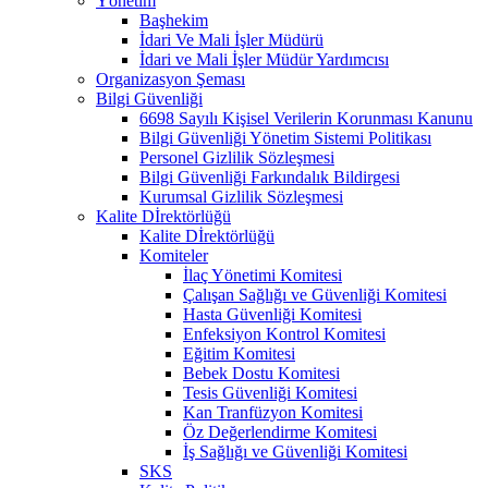
Yönetim
Başhekim
İdari Ve Mali İşler Müdürü
İdari ve Mali İşler Müdür Yardımcısı
Organizasyon Şeması
Bilgi Güvenliği
6698 Sayılı Kişisel Verilerin Korunması Kanunu
Bilgi Güvenliği Yönetim Sistemi Politikası
Personel Gizlilik Sözleşmesi
Bilgi Güvenliği Farkındalık Bildirgesi
Kurumsal Gizlilik Sözleşmesi
Kalite Dİrektörlüğü
Kalite Dİrektörlüğü
Komiteler
İlaç Yönetimi Komitesi
Çalışan Sağlığı ve Güvenliği Komitesi
Hasta Güvenliği Komitesi
Enfeksiyon Kontrol Komitesi
Eğitim Komitesi
Bebek Dostu Komitesi
Tesis Güvenliği Komitesi
Kan Tranfüzyon Komitesi
Öz Değerlendirme Komitesi
İş Sağlığı ve Güvenliği Komitesi
SKS