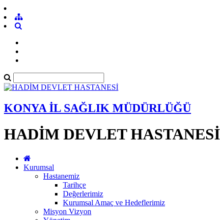
KONYA İL SAĞLIK MÜDÜRLÜĞÜ
HADİM DEVLET HASTANESİ
Kurumsal
Hastanemiz
Tarihçe
Değerlerimiz
Kurumsal Amaç ve Hedeflerimiz
Misyon Vizyon