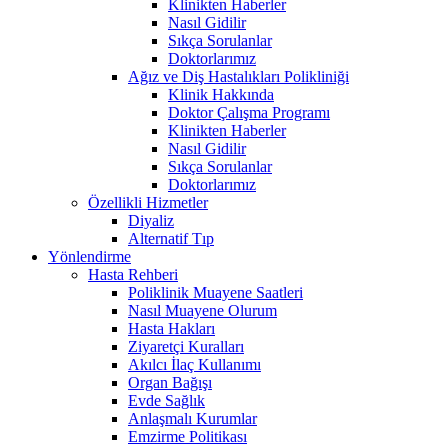
Klinikten Haberler
Nasıl Gidilir
Sıkça Sorulanlar
Doktorlarımız
Ağız ve Diş Hastalıkları Polikliniği
Klinik Hakkında
Doktor Çalışma Programı
Klinikten Haberler
Nasıl Gidilir
Sıkça Sorulanlar
Doktorlarımız
Özellikli Hizmetler
Diyaliz
Alternatif Tıp
Yönlendirme
Hasta Rehberi
Poliklinik Muayene Saatleri
Nasıl Muayene Olurum
Hasta Hakları
Ziyaretçi Kuralları
Akılcı İlaç Kullanımı
Organ Bağışı
Evde Sağlık
Anlaşmalı Kurumlar
Emzirme Politikası