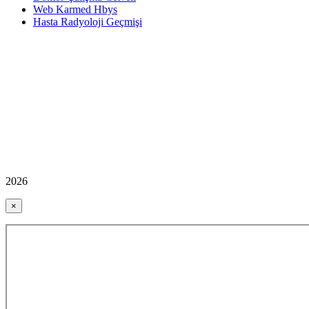
Web Karmed Hbys
Hasta Radyoloji Geçmişi
2026
×