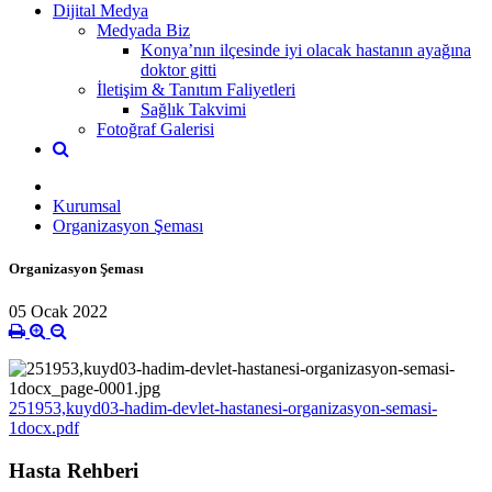
Dijital Medya
Medyada Biz
Konya’nın ilçesinde iyi olacak hastanın ayağına
doktor gitti
İletişim & Tanıtım Faliyetleri
Sağlık Takvimi
Fotoğraf Galerisi
Kurumsal
Organizasyon Şeması
Organizasyon Şeması
05 Ocak 2022
251953,kuyd03-hadim-devlet-hastanesi-organizasyon-semasi-
1docx.pdf
Hasta Rehberi