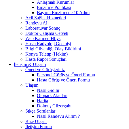
Anlaşmalı Kurumlar
Emzirme Politikası
Başarılı Emzirmede 10 Adım
Acil Sağlık Hizmetleri
Randevu Al
Laboratuvar Sonuç
Doktor Çalışma Cetveli
Web Karmed Hbys
Hasta Radyoloji Geçmişi
Bilgi Güvenliği Olay Bildirimi
Konya Teletıp (Hekim)
Hasta Rapor Sonuçları
İletişim & Ulaşım
Öneri ve Görüşleriniz
Personel Görüş ve Öneri Formu
Hasta Görüş ve Öneri Formu
Ulaşım
Nasıl Gidilir
Otopark Alanları
Harita
Dolmuş Güzergahı
Sıkça Sorulanlar
Nasıl Randevu Alırım ?
Bize Ulaşın
İletişim Formu