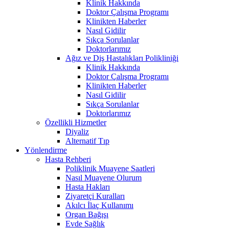
Klinik Hakkında
Doktor Çalışma Programı
Klinikten Haberler
Nasıl Gidilir
Sıkça Sorulanlar
Doktorlarımız
Ağız ve Diş Hastalıkları Polikliniği
Klinik Hakkında
Doktor Çalışma Programı
Klinikten Haberler
Nasıl Gidilir
Sıkça Sorulanlar
Doktorlarımız
Özellikli Hizmetler
Diyaliz
Alternatif Tıp
Yönlendirme
Hasta Rehberi
Poliklinik Muayene Saatleri
Nasıl Muayene Olurum
Hasta Hakları
Ziyaretçi Kuralları
Akılcı İlaç Kullanımı
Organ Bağışı
Evde Sağlık