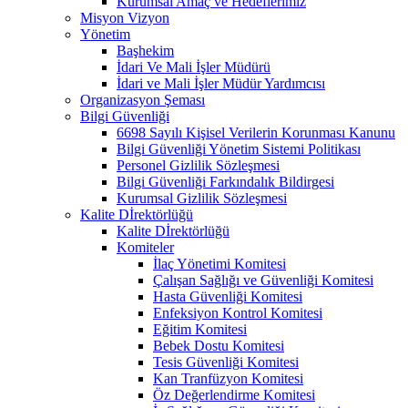
Kurumsal Amaç ve Hedeflerimiz
Misyon Vizyon
Yönetim
Başhekim
İdari Ve Mali İşler Müdürü
İdari ve Mali İşler Müdür Yardımcısı
Organizasyon Şeması
Bilgi Güvenliği
6698 Sayılı Kişisel Verilerin Korunması Kanunu
Bilgi Güvenliği Yönetim Sistemi Politikası
Personel Gizlilik Sözleşmesi
Bilgi Güvenliği Farkındalık Bildirgesi
Kurumsal Gizlilik Sözleşmesi
Kalite Dİrektörlüğü
Kalite Dİrektörlüğü
Komiteler
İlaç Yönetimi Komitesi
Çalışan Sağlığı ve Güvenliği Komitesi
Hasta Güvenliği Komitesi
Enfeksiyon Kontrol Komitesi
Eğitim Komitesi
Bebek Dostu Komitesi
Tesis Güvenliği Komitesi
Kan Tranfüzyon Komitesi
Öz Değerlendirme Komitesi