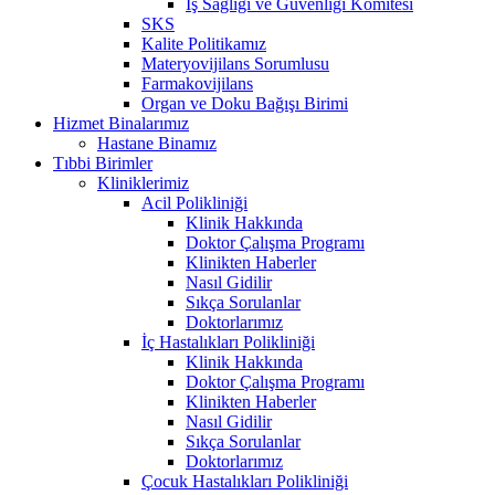
İş Sağlığı ve Güvenliği Komitesi
SKS
Kalite Politikamız
Materyovijilans Sorumlusu
Farmakovijilans
Organ ve Doku Bağışı Birimi
Hizmet Binalarımız
Hastane Binamız
Tıbbi Birimler
Kliniklerimiz
Acil Polikliniği
Klinik Hakkında
Doktor Çalışma Programı
Klinikten Haberler
Nasıl Gidilir
Sıkça Sorulanlar
Doktorlarımız
İç Hastalıkları Polikliniği
Klinik Hakkında
Doktor Çalışma Programı
Klinikten Haberler
Nasıl Gidilir
Sıkça Sorulanlar
Doktorlarımız
Çocuk Hastalıkları Polikliniği