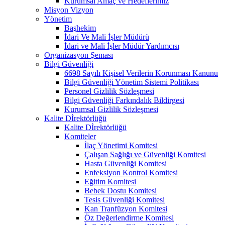
Kurumsal Amaç ve Hedeflerimiz
Misyon Vizyon
Yönetim
Başhekim
İdari Ve Mali İşler Müdürü
İdari ve Mali İşler Müdür Yardımcısı
Organizasyon Şeması
Bilgi Güvenliği
6698 Sayılı Kişisel Verilerin Korunması Kanunu
Bilgi Güvenliği Yönetim Sistemi Politikası
Personel Gizlilik Sözleşmesi
Bilgi Güvenliği Farkındalık Bildirgesi
Kurumsal Gizlilik Sözleşmesi
Kalite Dİrektörlüğü
Kalite Dİrektörlüğü
Komiteler
İlaç Yönetimi Komitesi
Çalışan Sağlığı ve Güvenliği Komitesi
Hasta Güvenliği Komitesi
Enfeksiyon Kontrol Komitesi
Eğitim Komitesi
Bebek Dostu Komitesi
Tesis Güvenliği Komitesi
Kan Tranfüzyon Komitesi
Öz Değerlendirme Komitesi