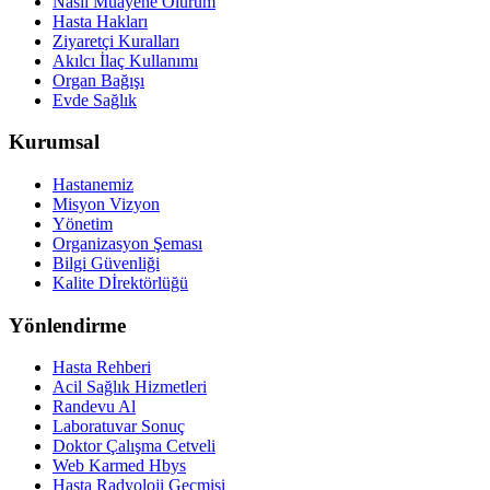
Nasıl Muayene Olurum
Hasta Hakları
Ziyaretçi Kuralları
Akılcı İlaç Kullanımı
Organ Bağışı
Evde Sağlık
Kurumsal
Hastanemiz
Misyon Vizyon
Yönetim
Organizasyon Şeması
Bilgi Güvenliği
Kalite Dİrektörlüğü
Yönlendirme
Hasta Rehberi
Acil Sağlık Hizmetleri
Randevu Al
Laboratuvar Sonuç
Doktor Çalışma Cetveli
Web Karmed Hbys
Hasta Radyoloji Geçmişi