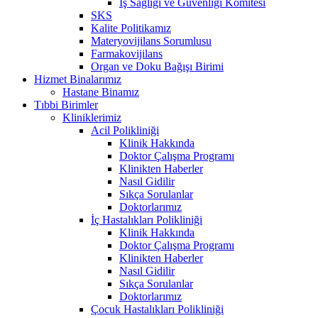
İş Sağlığı ve Güvenliği Komitesi
SKS
Kalite Politikamız
Materyovijilans Sorumlusu
Farmakovijilans
Organ ve Doku Bağışı Birimi
Hizmet Binalarımız
Hastane Binamız
Tıbbi Birimler
Kliniklerimiz
Acil Polikliniği
Klinik Hakkında
Doktor Çalışma Programı
Klinikten Haberler
Nasıl Gidilir
Sıkça Sorulanlar
Doktorlarımız
İç Hastalıkları Polikliniği
Klinik Hakkında
Doktor Çalışma Programı
Klinikten Haberler
Nasıl Gidilir
Sıkça Sorulanlar
Doktorlarımız
Çocuk Hastalıkları Polikliniği