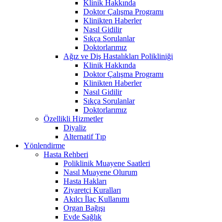
Klinik Hakkında
Doktor Çalışma Programı
Klinikten Haberler
Nasıl Gidilir
Sıkça Sorulanlar
Doktorlarımız
Ağız ve Diş Hastalıkları Polikliniği
Klinik Hakkında
Doktor Çalışma Programı
Klinikten Haberler
Nasıl Gidilir
Sıkça Sorulanlar
Doktorlarımız
Özellikli Hizmetler
Diyaliz
Alternatif Tıp
Yönlendirme
Hasta Rehberi
Poliklinik Muayene Saatleri
Nasıl Muayene Olurum
Hasta Hakları
Ziyaretçi Kuralları
Akılcı İlaç Kullanımı
Organ Bağışı
Evde Sağlık