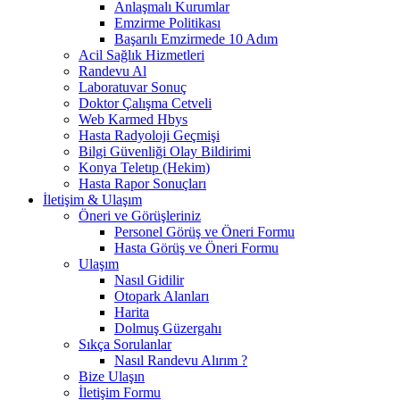
Anlaşmalı Kurumlar
Emzirme Politikası
Başarılı Emzirmede 10 Adım
Acil Sağlık Hizmetleri
Randevu Al
Laboratuvar Sonuç
Doktor Çalışma Cetveli
Web Karmed Hbys
Hasta Radyoloji Geçmişi
Bilgi Güvenliği Olay Bildirimi
Konya Teletıp (Hekim)
Hasta Rapor Sonuçları
İletişim & Ulaşım
Öneri ve Görüşleriniz
Personel Görüş ve Öneri Formu
Hasta Görüş ve Öneri Formu
Ulaşım
Nasıl Gidilir
Otopark Alanları
Harita
Dolmuş Güzergahı
Sıkça Sorulanlar
Nasıl Randevu Alırım ?
Bize Ulaşın
İletişim Formu